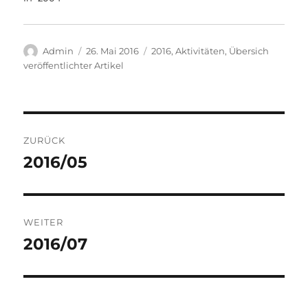
Autor
Veröffentlicht
Kategorien
Admin
26. Mai 2016
2016
,
Aktivitäten
,
Übersich
am
veröffentlichter Artikel
Beitragsnavigation
ZURÜCK
2016/05
Vorheriger
Beitrag:
WEITER
2016/07
Nächster
Beitrag: