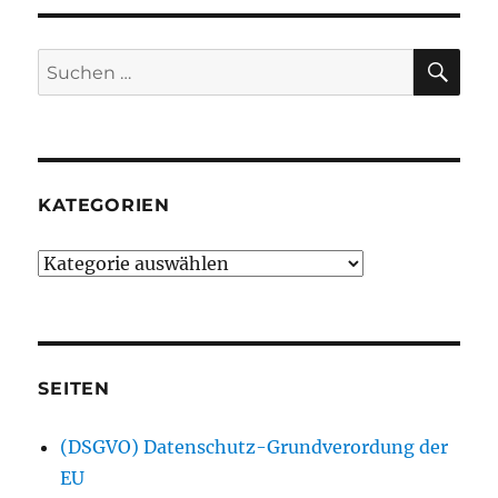
SU
Suchen
nach:
KATEGORIEN
Kategorien
SEITEN
(DSGVO) Datenschutz-Grundverordung der
EU