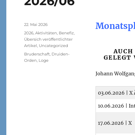
2026/06
Monatspl
Veröffentlicht
22. Mai 2026
am
Kategorien
2026
,
Aktivitäten
,
Benefiz
,
Übersich veröffentlichter
Artikel
,
Uncategorized
AUCH 
Schlagwörter
Bruderschaft
,
Druiden-
GELEGT 
Orden
,
Loge
Johann Wolfgan
03.06.2026 | X 
10.06.2026 | Int
17.06.2026 | X