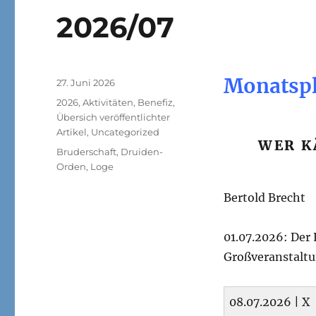
2026/07
Monatspl
Veröffentlicht
27. Juni 2026
am
Kategorien
2026
,
Aktivitäten
,
Benefiz
,
Übersich veröffentlichter
Artikel
,
Uncategorized
WER K
Schlagwörter
Bruderschaft
,
Druiden-
Orden
,
Loge
Bertold Brecht
01.07.2026: Der
Großveranstaltun
08.07.2026 | X