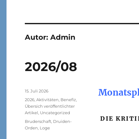
Autor:
Admin
2026/08
Monatspl
Veröffentlicht
15. Juli 2026
am
Kategorien
2026
,
Aktivitäten
,
Benefiz
,
Übersich veröffentlichter
Artikel
,
Uncategorized
DIE KRIT
Schlagwörter
Bruderschaft
,
Druiden-
Orden
,
Loge