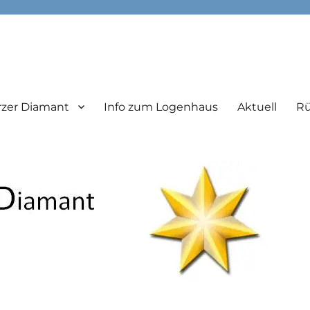
 zu Essen
zer Diamant
Info zum Logenhaus
Aktuell
Rü