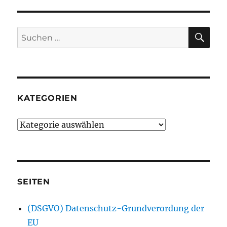
SU
Suchen
nach:
KATEGORIEN
Kategorien
SEITEN
(DSGVO) Datenschutz-Grundverordung der
EU