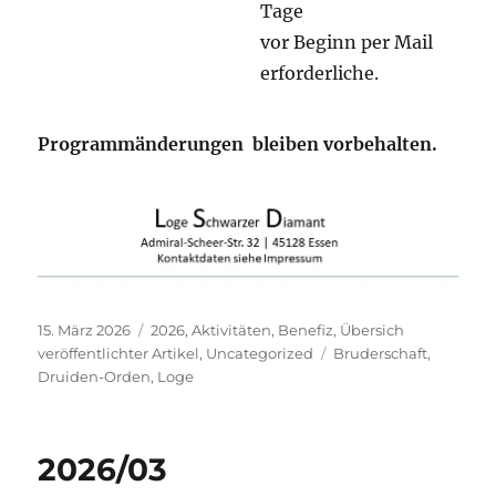
Tage
vor Beginn per Mail
erforderliche.
Programmänderungen bleiben vorbehalten
.
Veröffentlicht
Kategorien
15. März 2026
2026
,
Aktivitäten
,
Benefiz
,
Übersich
am
Schlagwörter
veröffentlichter Artikel
,
Uncategorized
Bruderschaft
,
Druiden-Orden
,
Loge
2026/03