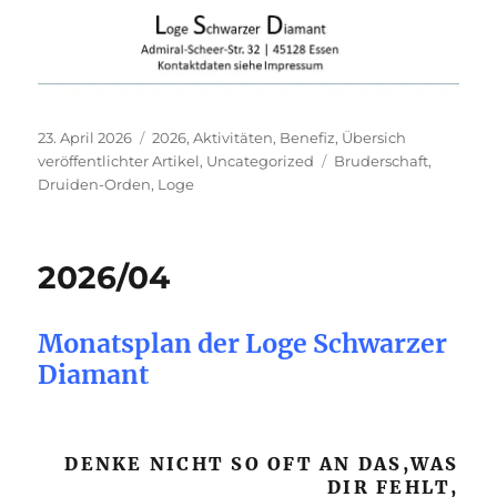
Veröffentlicht
Kategorien
23. April 2026
2026
,
Aktivitäten
,
Benefiz
,
Übersich
am
Schlagwörter
veröffentlichter Artikel
,
Uncategorized
Bruderschaft
,
Druiden-Orden
,
Loge
2026/04
Monatsplan der Loge Schwarzer
Diamant
DENKE NICHT SO OFT AN DAS,WAS
DIR FEHLT,