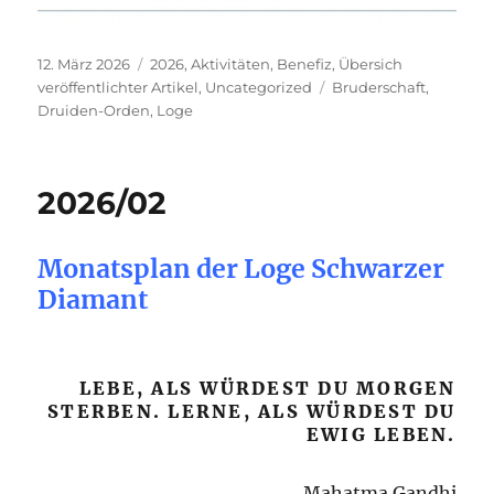
Veröffentlicht
Kategorien
12. März 2026
2026
,
Aktivitäten
,
Benefiz
,
Übersich
am
Schlagwörter
veröffentlichter Artikel
,
Uncategorized
Bruderschaft
,
Druiden-Orden
,
Loge
2026/02
Monatsplan der Loge Schwarzer
Diamant
LEBE, ALS WÜRDEST DU MORGEN
STERBEN. LERNE, ALS WÜRDEST DU
EWIG LEBEN.
Mahatma Gandhi