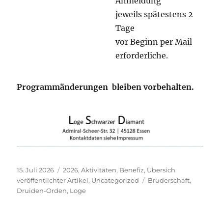
Anmeldung
jeweils spätestens 2
Tage
vor Beginn per Mail
erforderliche.
Programmänderungen bleiben vorbehalten
.
Veröffentlicht
Kategorien
15. Juli 2026
2026
,
Aktivitäten
,
Benefiz
,
Übersich
am
Schlagwörter
veröffentlichter Artikel
,
Uncategorized
Bruderschaft
,
Druiden-Orden
,
Loge