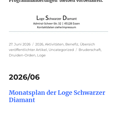
Programmänderungen bleiben vorbehalten
.
Veröffentlicht
Kategorien
27. Juni 2026
2026
,
Aktivitäten
,
Benefiz
,
Übersich
am
Schlagwörter
veröffentlichter Artikel
,
Uncategorized
Bruderschaft
,
Druiden-Orden
,
Loge
2026/06
Monatsplan der Loge Schwarzer
Diamant