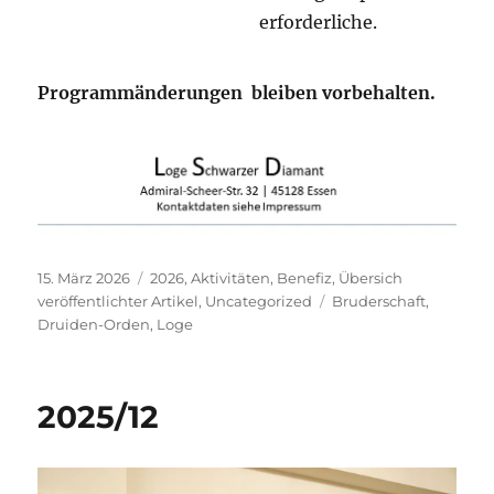
erforderliche.
Programmänderungen bleiben vorbehalten
.
Veröffentlicht
Kategorien
15. März 2026
2026
,
Aktivitäten
,
Benefiz
,
Übersich
am
Schlagwörter
veröffentlichter Artikel
,
Uncategorized
Bruderschaft
,
Druiden-Orden
,
Loge
2025/12