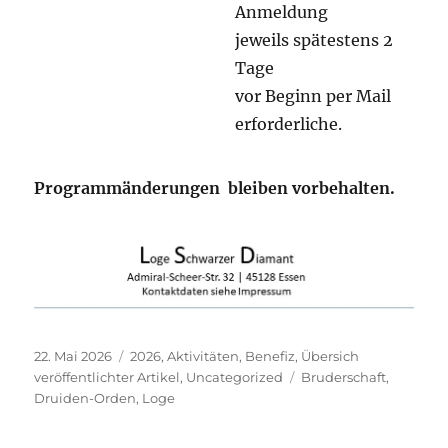
Anmeldung
jeweils spätestens 2
Tage
vor Beginn per Mail
erforderliche.
Programmänderungen bleiben vorbehalten
.
Veröffentlicht
Kategorien
22. Mai 2026
2026
,
Aktivitäten
,
Benefiz
,
Übersich
am
Schlagwörter
veröffentlichter Artikel
,
Uncategorized
Bruderschaft
,
Druiden-Orden
,
Loge