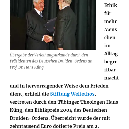
Ethik
für
mehr
Mens
chen
im
Alltag
Übergabe der Verleihungsurkunde durch den
Präsidenten des Deutschen Druiden-Ordens an
begre
Prof. Dr. Hans Küng
ifbar
macht
und in hervorragender Weise dem Frieden
dient, erhielt die
Stiftung Weltethos
,
vertreten durch den Tübinger Theologen Hans
Küng, den Ethik­preis 2004 des Deutschen
Druiden-Ordens. Überreicht wurde der mit
zehntausend Euro dotierte Preis am 2.