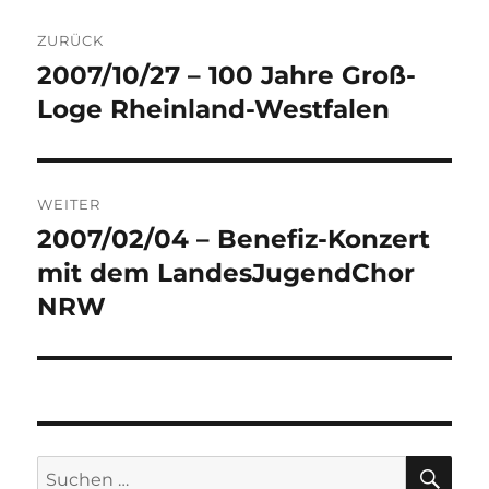
Beitragsnavigation
ZURÜCK
2007/10/27 – 100 Jahre Groß-
Vorheriger
Beitrag:
Loge Rheinland-Westfalen
WEITER
2007/02/04 – Benefiz-Konzert
Nächster
Beitrag:
mit dem LandesJugendChor
NRW
SU
Suchen