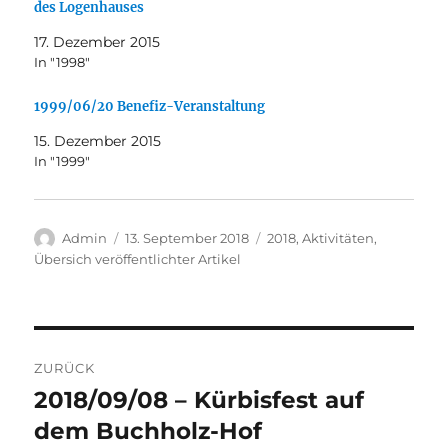
des Logenhauses
17. Dezember 2015
In "1998"
1999/06/20 Benefiz-Veranstaltung
15. Dezember 2015
In "1999"
Autor
Veröffentlicht
Kategorien
Admin
13. September 2018
2018
,
Aktivitäten
,
am
Übersich veröffentlichter Artikel
Beitragsnavigation
ZURÜCK
2018/09/08 – Kürbisfest auf
Vorheriger
Beitrag:
dem Buchholz-Hof