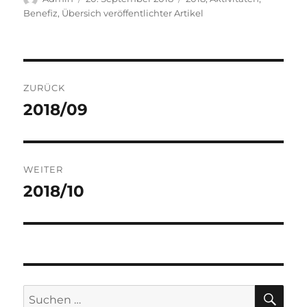
am
Benefiz
,
Übersich veröffentlichter Artikel
Beitragsnavigation
ZURÜCK
2018/09
Vorheriger
Beitrag:
WEITER
2018/10
Nächster
Beitrag:
SU
Suchen