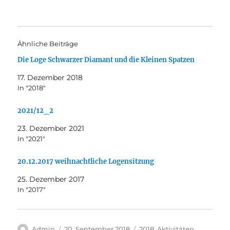
Ähnliche Beiträge
Die Loge Schwarzer Diamant und die Kleinen Spatzen
17. Dezember 2018
In "2018"
2021/12_2
23. Dezember 2021
In "2021"
20.12.2017 weihnachtliche Logensitzung
25. Dezember 2017
In "2017"
Autor
Veröffentlicht
Kategorien
Admin
20. September 2018
2018
,
Aktivitäten
,