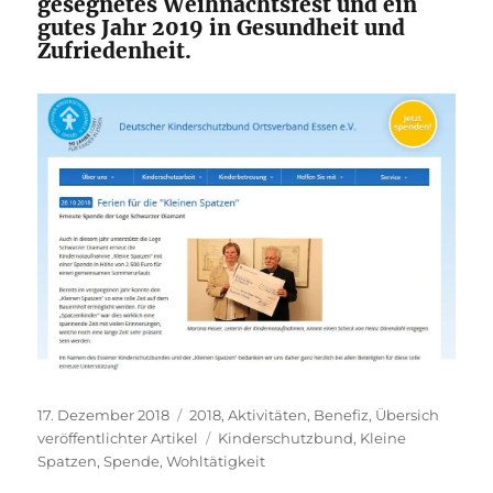
gesegnetes Weihnachtsfest und ein
gutes Jahr 2019 in Gesundheit und
Zufriedenheit.
Veröffentlicht
Kategorien
17. Dezember 2018
2018
,
Aktivitäten
,
Benefiz
,
Übersich
am
Schlagwörter
veröffentlichter Artikel
Kinderschutzbund
,
Kleine
Spatzen
,
Spende
,
Wohltätigkeit