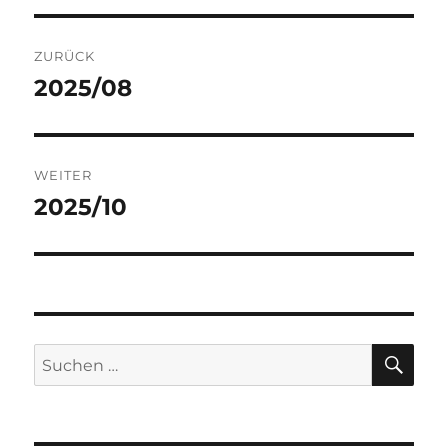
Beitragsnavigation
ZURÜCK
2025/08
Vorheriger
Beitrag:
WEITER
2025/10
Nächster
Beitrag:
SU
Suchen
nach: