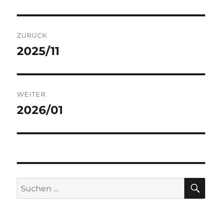
Beitragsnavigation
ZURÜCK
2025/11
Vorheriger
Beitrag:
WEITER
2026/01
Nächster
Beitrag:
SU
Suchen
nach: